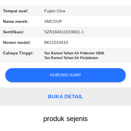
KUALITAS
Tempat asal:
Fujian Cina
HUBUNGI
Nama merek:
XMCOUP
KAMI
Sertifikasi:
SZR160411019001-1
Nomor model:
BK21010410
BERITA
Cahaya Tinggi:
,
Tas Ransel Tahan Air Poliester OEM
Tas Ransel Tahan Air Perjalanan
KASUS
HUBUNGI KAMI!
SITEMAP
BUKA DETAIL
PRIVACY
POLICY
produk sejenis