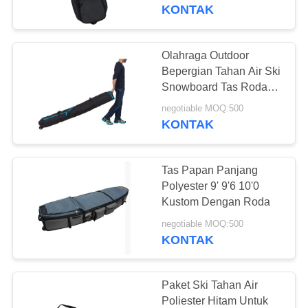
KUALITAS
KONTAK
HUBUNGI
Olahraga Outdoor
179
KAMI
Bepergian Tahan Air Ski
Tas Olahraga
Snowboard Tas Roda
Roller Peralatan Tas
BERITA
Kustom
negotiable MOQ:500
KONTAK
KASUS
Tas Papan Panjang
Polyester 9' 9'6 10'0
SITEMAP
Kustom Dengan Roda
58
negotiable MOQ:500
Tas Papan Seluncur
KONTAK
PRIVACY
Ski
POLICY
Paket Ski Tahan Air
Poliester Hitam Untuk