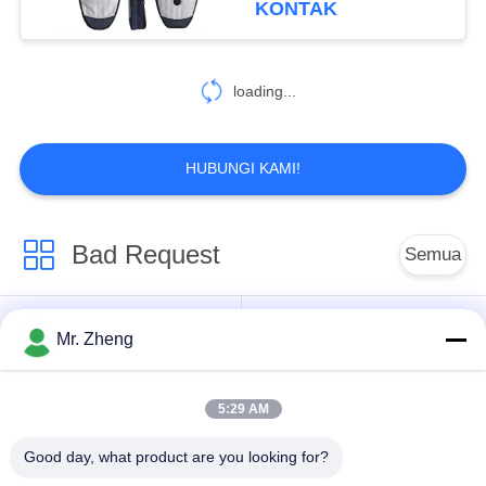
KONTAK
170
loading...
Tas Sekolah Dasar
HUBUNGI KAMI!
Bad Request
Semua
58
tas troli wisata
Tas Olahraga Luar
Mr. Zheng
Tas Olahraga Nilon
Ruangan
5:29 AM
Tas Papan Seluncur
Tas Olahraga Kustom
Ski
Good day, what product are you looking for?