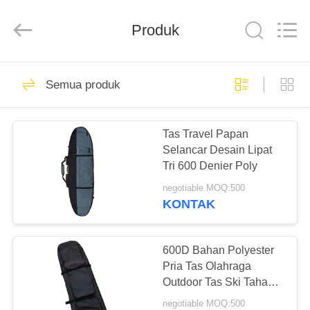
FUJIAN
LEADING
IMPORT
AND
Produk
EXPORT
CO.,LTD..
All
Rights
RUMAH
Reserved.
326
Semua produk
Tas Olahraga Luar
PRODUK
Ruangan
Tas Travel Papan
Selancar Desain Lipat
TENTANG
Tri 600 Denier Poly
KAMI
negotiable MOQ:500
KONTAK
38
TUR
PABRIK
600D Bahan Polyester
Tas Olahraga Nilon
Pria Tas Olahraga
Outdoor Tas Ski Tahan
KONTROL
Air
negotiable MOQ:500