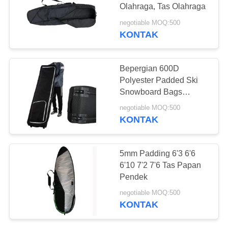
Olahraga, Tas Olahraga
negotiable MOQ:500
KONTAK
17
Tas Perjalanan
Bepergian 600D
Papan Selancar
Polyester Padded Ski
Snowboard Bags
Dengan Roda
negotiable MOQ:500
KONTAK
63
5mm Padding 6'3 6'6
Trail Hiking
6'10 7'2 7'6 Tas Papan
Pendek
Backpack
negotiable MOQ:500
KONTAK