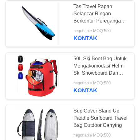
Tas Travel Papan
Selancar Ringan
135
Berkontur Peregangan
Fit Tas Shortboard
negotiable MOQ:500
Tas Laptop Kantor
KONTAK
50L Ski Boot Bag Untuk
Mengakomodasi Helm
Ski Snowboard Dan
Aksesorisnya
14
negotiable MOQ:500
KONTAK
Spunlace Non
Woven Fabric
Sup Cover Stand Up
Paddle Surfboard Travel
Bag Outdoor Carrying
negotiable MOQ:500