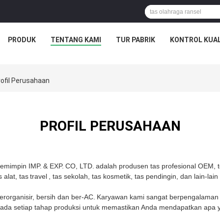
PRODUK
TENTANG KAMI
TUR PABRIK
KONTROL KUAL
ofil Perusahaan
PROFIL PERUSAHAAN
emimpin IMP.
& EXP.
CO, LTD.
adalah produsen tas profesional OEM, te
 alat, tas
travel
, tas sekolah, tas kosmetik, tas pendingin, dan lain-lain
rorganisir, bersih dan ber-AC.
Karyawan kami sangat berpengalaman d
pada setiap tahap produksi untuk memastikan Anda mendapatkan apa 