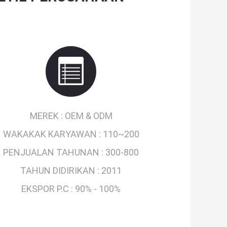
MEREK :
OEM & ODM
WAKAKAK KARYAWAN :
110~200
PENJUALAN TAHUNAN :
300-800
TAHUN DIDIRIKAN :
2011
EKSPOR P.C :
90% - 100%