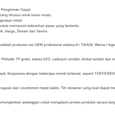
an Pengiriman Cepat.
ancang khusus untuk kaum muda.
ngerjaan indah
 untuk memenuhi kebutuhan pasar yang berbeda.
ik, Harga, Desain dan Sevice.
adalah produsen tas OEM profesional selama 6+ TAHUN.
Warna / log
n Phthalte 7P gratis, bebas AZO, cadinium rendah, timbal rendah dan
erampil, Kerjasama dengan beberapa merek terkenal, seperti TOFFIFE
eraguan dari coustomers tepat waktu.
Tim desainer yang kuat dapat m
memungkinkan pelanggan untuk mengalami proses produksi secara lan