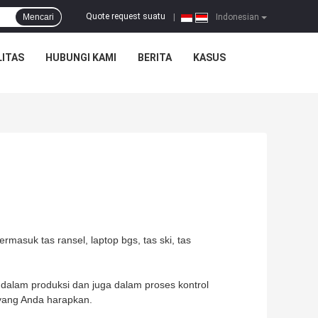
Quote request suatu
Mencari
|
Indonesian
ITAS
HUBUNGI KAMI
BERITA
KASUS
rmasuk tas ransel, laptop bgs, tas ski, tas
alam produksi dan juga dalam proses kontrol
yang Anda harapkan.