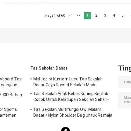
Page 1 of 60
|<
<<
1
2
3
4
5
Tin
Tas Sekolah Dasar
owboard Tas
Multicolor Kustom Lucu Tas Sekolah
ngerjaan
Dasar Gaya Ransel Sekolah Mode
Tas Sekolah Anak Bebek Kuning Bentuk
 600D Bahan
Cocok Untuk Kehidupan Sekolah Sehari-
hari
or Sports
Tas Sekolah Multifungsi Owl Malam
partemen
Dasar / Nylon Shoulder Bag Untuk Remaja