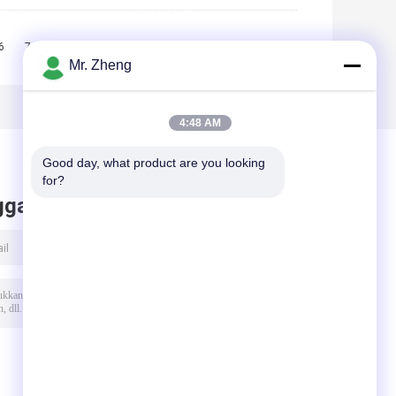
6
7
8
9
10
>>
>|
Mr. Zheng
4:48 AM
Good day, what product are you looking 
for?
ggalkan pesan