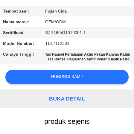
KUALITAS
Tempat asal:
Fujian Cina
HUBUNGI
Nama merek:
OEM/ODM
KAMI
Sertifikasi:
SZR160411019001-1
Model Number:
TB17112301
BERITA
Cahaya Tinggi:
Tas Ransel Perjalanan Akhir Pekan Kanvas Katun
,
Tas Ransel Perjalanan Akhir Pekan Klasik Retro
KASUS
HUBUNGI KAMI!
SITEMAP
BUKA DETAIL
PRIVACY
POLICY
produk sejenis