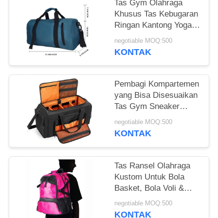
Tas Gym Olahraga
Khusus Tas Kebugaran
Ringan Kantong Yoga
Waterproof Dengan
negotiable MOQ:500
Kantong Basah Garing
KONTAK
& Kamar Sepatu
Pembagi Kompartemen
yang Bisa Disesuaikan
Tas Gym Sneaker
Duffle Dengan
negotiable MOQ:500
Kompartemen Sneaker
KONTAK
Tas Ransel Olahraga
Kustom Untuk Bola
Basket, Bola Voli &
Sepak Bola Termasuk
negotiable MOQ:500
Kompartemen Sepatu
KONTAK