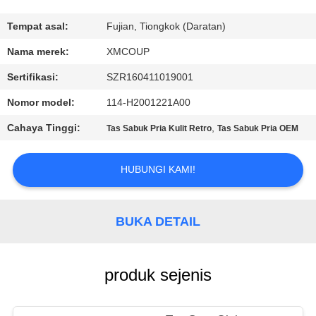
KUALITAS
Tempat asal:
Fujian, Tiongkok (Daratan)
HUBUNGI
Nama merek:
XMCOUP
KAMI
Sertifikasi:
SZR160411019001
Nomor model:
114-H2001221A00
BERITA
Cahaya Tinggi:
,
Tas Sabuk Pria Kulit Retro
Tas Sabuk Pria OEM
KASUS
HUBUNGI KAMI!
SITEMAP
BUKA DETAIL
PRIVACY
POLICY
produk sejenis