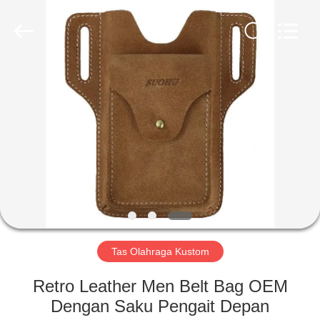
FUJIAN
LEADING
IMPORT
AND
EXPORT
CO.,LTD..
All
Rights
RUMAH
Reserved.
PRODUK
TENTANG
KAMI
TUR
PABRIK
Tas Olahraga Kustom
Retro Leather Men Belt Bag OEM
KONTROL
Dengan Saku Pengait Depan