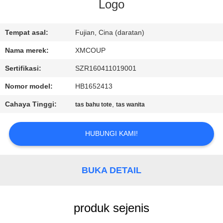
KUALITAS
Logo
HUBUNGI
Tempat asal:
Fujian, Cina (daratan)
KAMI
Nama merek:
XMCOUP
Sertifikasi:
SZR160411019001
BERITA
Nomor model:
HB1652413
Cahaya Tinggi:
,
tas bahu tote
tas wanita
KASUS
HUBUNGI KAMI!
SITEMAP
BUKA DETAIL
PRIVACY
POLICY
produk sejenis