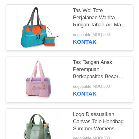
Tas Wol Tote
Perjalanan Wanita
Ringan Tahan Air Mata
Lipat Serbaguna
negotiable MOQ:500
KONTAK
Tas Tangan Anak
Perempuan
Berkapasitas Besar
Berkapasitas Besar
negotiable MOQ:500
Dengan Kantung Kecil
KONTAK
Logo Disesuaikan
Canvas Tole Handbag
Summer Womens
Beach Travel Bag
negotiable MOQ:500