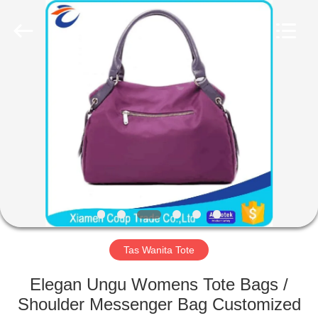
FUJIAN
LEADING
IMPORT
AND
EXPORT
CO.,LTD..
All
Rights
RUMAH
Reserved.
PRODUK
TENTANG
KAMI
TUR
PABRIK
Tas Wanita Tote
Elegan Ungu Womens Tote Bags /
KONTROL
Shoulder Messenger Bag Customized