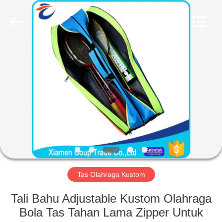
FUJIAN
LEADING
IMPORT
AND
EXPORT
CO.,LTD..
All
Rights
RUMAH
Reserved.
PRODUK
TENTANG
KAMI
TUR
PABRIK
Tas Olahraga Kustom
Tali Bahu Adjustable Kustom Olahraga
KONTROL
Bola Tas Tahan Lama Zipper Untuk