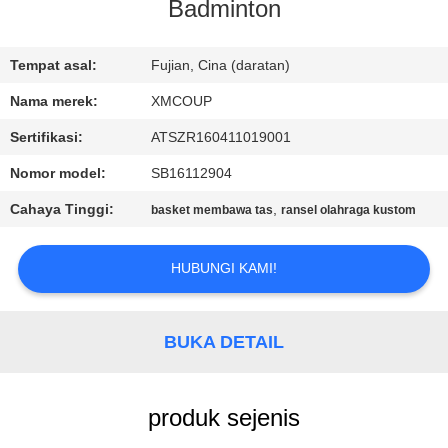
KUALITAS
Badminton
HUBUNGI
Tempat asal:
Fujian, Cina (daratan)
KAMI
Nama merek:
XMCOUP
Sertifikasi:
ATSZR160411019001
BERITA
Nomor model:
SB16112904
Cahaya Tinggi:
,
basket membawa tas
ransel olahraga kustom
KASUS
HUBUNGI KAMI!
SITEMAP
BUKA DETAIL
PRIVACY
POLICY
produk sejenis