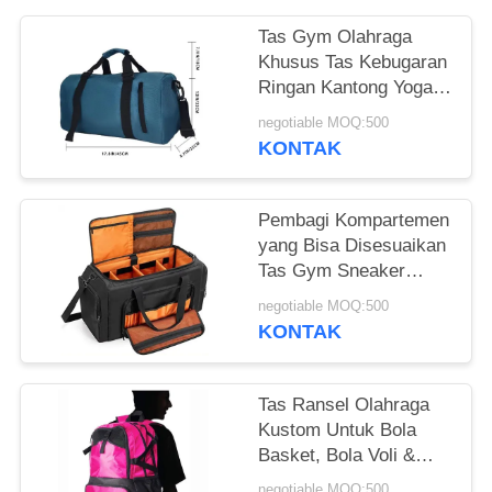
Tas Gym Olahraga
Khusus Tas Kebugaran
Ringan Kantong Yoga
Waterproof Dengan
negotiable MOQ:500
Kantong Basah Garing
KONTAK
& Kamar Sepatu
Pembagi Kompartemen
yang Bisa Disesuaikan
Tas Gym Sneaker
Duffle Dengan
negotiable MOQ:500
Kompartemen Sneaker
KONTAK
Tas Ransel Olahraga
Kustom Untuk Bola
Basket, Bola Voli &
Sepak Bola Termasuk
negotiable MOQ:500