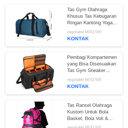
Tas Gym Olahraga
Khusus Tas Kebugaran
Ringan Kantong Yoga
Waterproof Dengan
negotiable MOQ:500
Kantong Basah Garing
KONTAK
& Kamar Sepatu
Pembagi Kompartemen
yang Bisa Disesuaikan
Tas Gym Sneaker
Duffle Dengan
negotiable MOQ:500
Kompartemen Sneaker
KONTAK
Tas Ransel Olahraga
Kustom Untuk Bola
Basket, Bola Voli &
Sepak Bola Termasuk
negotiable MOQ:500