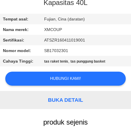
KUALITAS
Kapasitas 40L
HUBUNGI
Tempat asal:
Fujian, Cina (daratan)
KAMI
Nama merek:
XMCOUP
Sertifikasi:
ATSZR160411019001
BERITA
Nomor model:
SB17032301
Cahaya Tinggi:
,
tas raket tenis
tas punggung basket
KASUS
HUBUNGI KAMI!
SITEMAP
BUKA DETAIL
PRIVACY
POLICY
produk sejenis