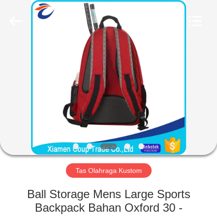
FUJIAN
LEADING
IMPORT
AND
EXPORT
CO.,LTD..
All
Rights
RUMAH
Reserved.
PRODUK
TENTANG
KAMI
TUR
PABRIK
Tas Olahraga Kustom
Ball Storage Mens Large Sports
KONTROL
Backpack Bahan Oxford 30 -