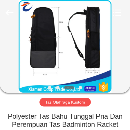
FUJIAN
LEADING
IMPORT
AND
EXPORT
CO.,LTD..
All
Rights
RUMAH
Reserved.
PRODUK
TENTANG
KAMI
TUR
PABRIK
Tas Olahraga Kustom
Polyester Tas Bahu Tunggal Pria Dan
KONTROL
Perempuan Tas Badminton Racket