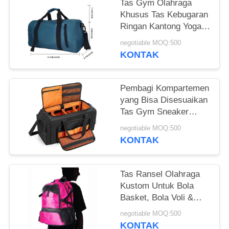
Tas Gym Olahraga
Khusus Tas Kebugaran
Ringan Kantong Yoga
Waterproof Dengan
negotiable MOQ:500
Kantong Basah Garing
KONTAK
& Kamar Sepatu
Pembagi Kompartemen
yang Bisa Disesuaikan
Tas Gym Sneaker
Duffle Dengan
negotiable MOQ:500
Kompartemen Sneaker
KONTAK
Tas Ransel Olahraga
Kustom Untuk Bola
Basket, Bola Voli &
Sepak Bola Termasuk
negotiable MOQ:500
Kompartemen Sepatu
KONTAK