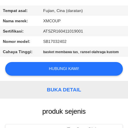
KUALITAS
Tempat asal:
Fujian, Cina (daratan)
HUBUNGI
Nama merek:
XMCOUP
KAMI
Sertifikasi:
ATSZR160411019001
Nomor model:
SB17032402
BERITA
Cahaya Tinggi:
,
basket membawa tas
ransel olahraga kustom
KASUS
HUBUNGI KAMI!
SITEMAP
BUKA DETAIL
PRIVACY
POLICY
produk sejenis